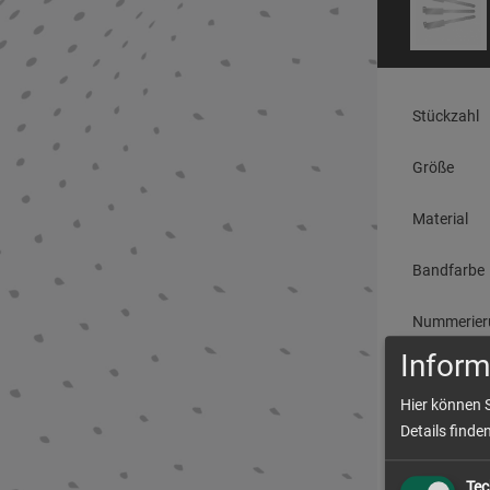
Stückzahl
Größe
Material
Bandfarbe
Nummerier
Inform
Produ
Hier können 
Details finde
Lieferzeit
Tec