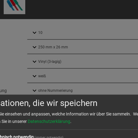
ung
ationen, die wir speichern
ktion und Versand
Sie einsehen und anpassen, welche Information wir über Sie sammeln.
We
n Sie in unserer
Datenschutzerklärung
.
hnisch notwendig
(immer notwendig)