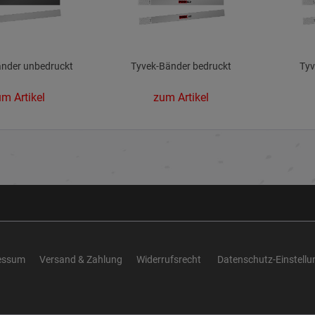
änder unbedruckt
Tyvek-Bänder bedruckt
Tyv
m Artikel
zum Artikel
essum
Versand & Zahlung
Widerrufsrecht
Datenschutz-Einstell