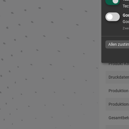
Tec
Absendera
Goo
Goo
Zwe
Allen zust
Alle Pr
Produkt-Ko
Druckdaten
Produktion
Produktions
Gesamtbetr