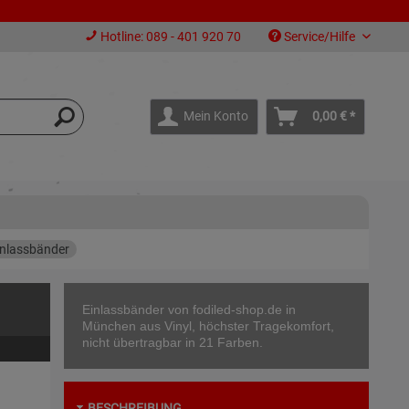
Hotline: 089 - 401 920 70
Service/Hilfe
Mein Konto
0,00 € *
inlassbänder
Einlassbänder von fodiled-shop.de in
München aus Vinyl, höchster Tragekomfort,
nicht übertragbar in 21 Farben.
BESCHREIBUNG