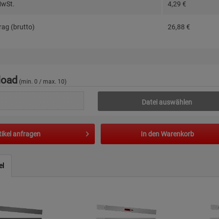
MwSt.
4,29
€
ag (brutto)
26,88
€
load
(min. 0 / max. 10)
Datei auswählen
tikel anfragen
In den
Warenkorb
el