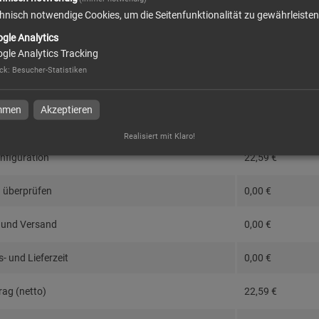
hnisch notwendige Cookies, um die Seitenfunktionalität zu gewährleisten
dresse
gle Analytics
gle Analytics Tracking
ck
:
Besucher-Statistiken
immen
Akzeptieren
eise im Überblick
Realisiert mit Klaro!
nfiguration
22,59
€
 überprüfen
0,00
€
 und Versand
0,00
€
- und Lieferzeit
0,00
€
ag (netto)
22,59
€