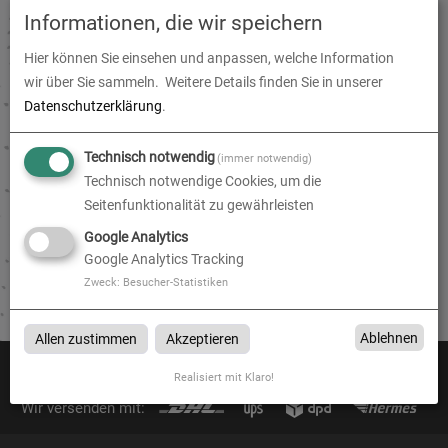
Informationen, die wir speichern
Hier können Sie einsehen und anpassen, welche Information
Fototapete
wir über Sie sammeln.
Weitere Details finden Sie in unserer
Datenschutzerklärung
.
zum Artikel
Technisch notwendig
(immer notwendig)
Technisch notwendige Cookies, um die
Seitenfunktionalität zu gewährleisten
Fototapete
Google Analytics
Google Analytics Tracking
Fototapete bei fodiled-shop.de in München
Zweck
:
Besucher-Statistiken
Ablehnen
Allen zustimmen
Akzeptieren
Zahlen Sie mit:
Realisiert mit Klaro!
Wir versenden mit: