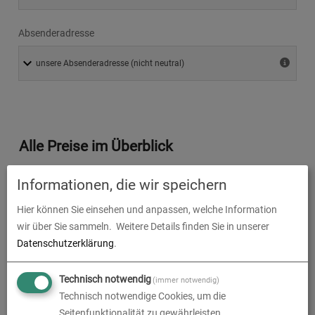
Absenderadresse
Alle Preise im Überblick
Produkt-Konfiguration
97,12
€
Informationen, die wir speichern
Hier können Sie einsehen und anpassen, welche Information
Druckdaten überprüfen
0,00
€
wir über Sie sammeln.
Weitere Details finden Sie in unserer
Produktion und Versand
0,00
€
Datenschutzerklärung
.
Produktions- und Lieferzeit
0,00
€
Technisch notwendig
(immer notwendig)
Technisch notwendige Cookies, um die
Gesamtbetrag (netto)
97,12
€
Seitenfunktionalität zu gewährleisten