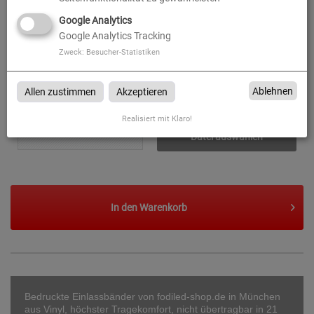
Google Analytics
zzgl. 19% MwSt.
18,45
€
Google Analytics Tracking
Zweck
:
Besucher-Statistiken
Gesamtbetrag (brutto)
115,58
€
Ablehnen
Allen zustimmen
Akzeptieren
Datenupload
(min. 0 / max. 10)
Realisiert mit Klaro!
Datei auswählen
In den
Warenkorb
Bedruckte Einlassbänder von fodiled-shop.de in München
aus Vinyl, höchster Tragekomfort, nicht übertragbar in 21