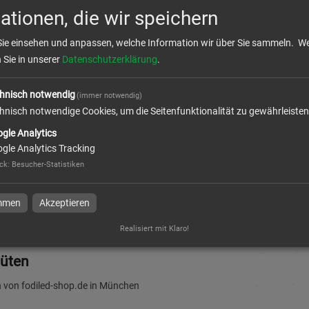
ationen, die wir speichern
Sie einsehen und anpassen, welche Information wir über Sie sammeln.
We
n Sie in unserer
Datenschutzerklärung
.
ten 4 g | 5,5 cm x 6,0 cm |
hnisch notwendig
(immer notwendig)
ig bedruckt
hnisch notwendige Cookies, um die Seitenfunktionalität zu gewährleisten
gle Analytics
gle Analytics Tracking
ck
:
Besucher-Statistiken
l
immen
Akzeptieren
Realisiert mit Klaro!
tüten
 von fodiled-shop.de in München