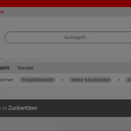
eck
sicht
Kontakt
ich hier:
Produktübersicht
Werbe- & Eventartikel
Z
e in
Zuckertüten