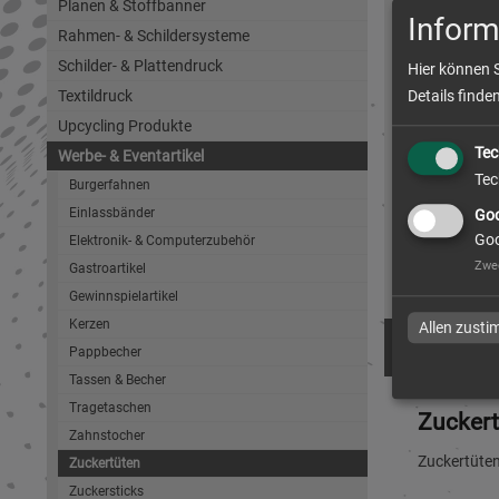
Planen & Stoffbanner
Inform
Rahmen- & Schildersysteme
Schilder- & Plattendruck
Hier können 
Textildruck
Details finde
Upcycling Produkte
Zuckertü
Tec
Werbe- & Eventartikel
beidseit
Tec
Burgerfahnen
Einlassbänder
Goo
Goo
Elektronik- & Computerzubehör
Zwe
zum Artike
Gastroartikel
Gewinnspielartikel
Kerzen
Allen zust
Pappbecher
Tassen & Becher
Tragetaschen
Zucker
Zahnstocher
Zuckertüten
Zuckertüten
Zuckersticks