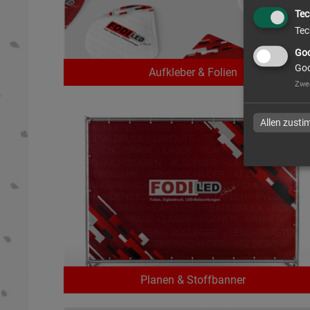
Tec
Tec
Goo
Goo
Aufkleber & Folien
Zwe
Allen zust
Planen & Stoffbanner