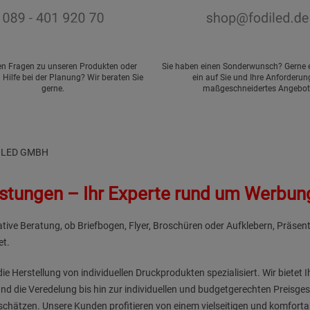
en Fragen zu unseren Produkten oder
Sie haben einen Sonderwunsch? Gerne er
 Hilfe bei der Planung? Wir beraten Sie
ein auf Sie und Ihre Anforderu
gerne.
maßgeschneidertes Angebot
FODILED GMBH
stungen – Ihr Experte rund um Werb
eative Beratung, ob Briefbogen, Flyer, Broschüren oder Aufklebern, Präse
et.
ie Herstellung von individuellen Druckprodukten spezialisiert. Wir bietet
nd die Veredelung bis hin zur individuellen und budgetgerechten Preisges
hätzen. Unsere Kunden profitieren von einem vielseitigen und komforta