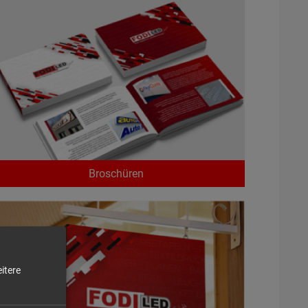
Broschüren
itere