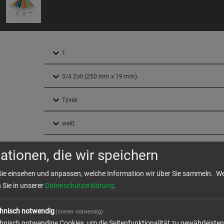
ationen, die wir speichern
ktion und Versand
Sie einsehen und anpassen, welche Information wir über Sie sammeln.
We
n Sie in unserer
Datenschutzerklärung
.
hnisch notwendig
(immer notwendig)
dresse
hnisch notwendige Cookies, um die Seitenfunktionalität zu gewährleisten