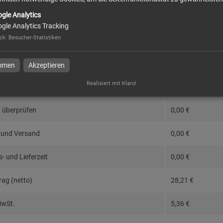
gle Analytics
gle Analytics Tracking
ck
:
Besucher-Statistiken
eise im Überblick
immen
Akzeptieren
Realisiert mit Klaro!
nfiguration
28,21
€
 überprüfen
0,00
€
 und Versand
0,00
€
- und Lieferzeit
0,00
€
ag (netto)
28,21
€
MwSt.
5,36
€