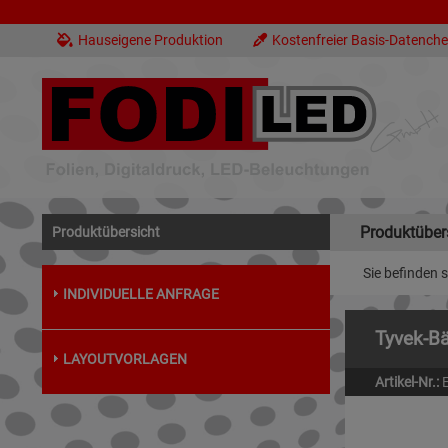
Hauseigene Produktion
Kostenfreier Basis-Datench
Produktüber
Produktübersicht
Sie befinden s
INDIVIDUELLE ANFRAGE
Tyvek-B
LAYOUTVORLAGEN
Artikel-Nr.: