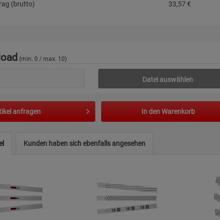
ag (brutto)
33,57
€
load
(min. 0 / max. 10)
Datei auswählen
tikel anfragen
In den
Warenkorb
el
Kunden haben sich ebenfalls angesehen