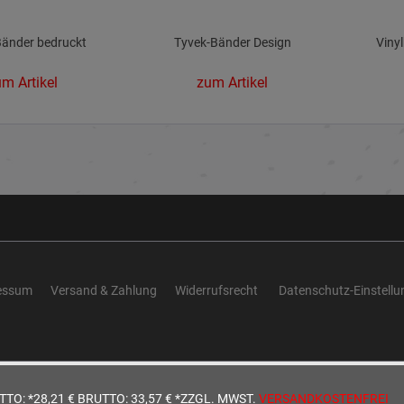
Bänder bedruckt
Tyvek-Bänder Design
Viny
m Artikel
zum Artikel
essum
Versand & Zahlung
Widerrufsrecht
Datenschutz-Einstell
TTO: *28,21 €
BRUTTO: 33,57 €
*ZZGL. MWST.
VERSANDKOSTENFREI