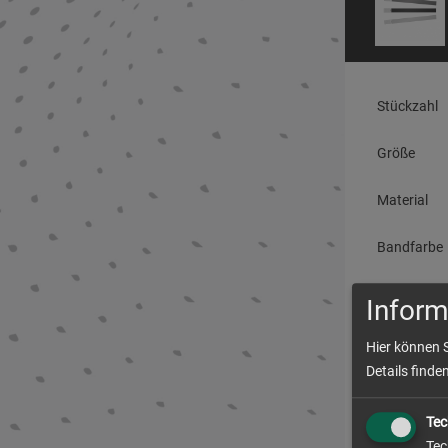
Stückzahl
Größe
Material
Bandfarbe
Inform
Produ
Hier können 
Details finde
Lieferzeit
Tec
Absendera
Tec