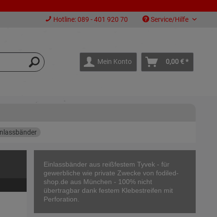
Hotline: 089 - 401 920 70
Service/Hilfe
Mein Konto
0,00 € *
inlassbänder
Einlassbänder aus reißfestem Tyvek - für
gewerbliche wie private Zwecke von fodiled-
shop.de aus München - 100% nicht
übertragbar dank festem Klebestreifen mit
Perforation.