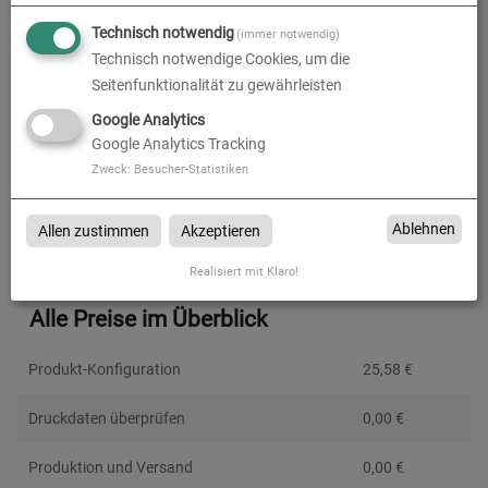
Technisch notwendig
Versand
(immer notwendig)
Technisch notwendige Cookies, um die
Seitenfunktionalität zu gewährleisten
Google Analytics
Google Analytics Tracking
Absenderadresse
Zweck
:
Besucher-Statistiken
Ablehnen
Allen zustimmen
Akzeptieren
Realisiert mit Klaro!
Alle Preise im Überblick
Produkt-Konfiguration
25,58
€
Druckdaten überprüfen
0,00
€
Produktion und Versand
0,00
€