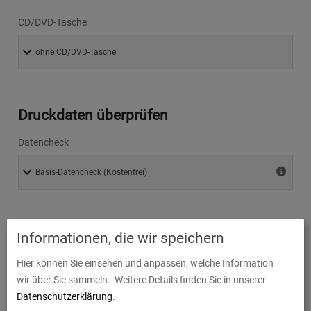
CD/DVD-Tasche
Druckdaten überprüfen
Datencheck
Produktion und Versand
Informationen, die wir speichern
Produktionszeit
Hier können Sie einsehen und anpassen, welche Information
wir über Sie sammeln.
Weitere Details finden Sie in unserer
Datenschutzerklärung
.